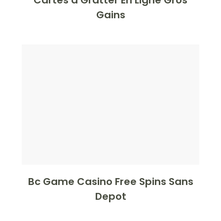
Cartes à Gratter En Ligne Gros
Gains
Bc Game Casino Free Spins Sans
Depot