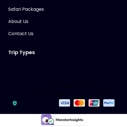
Safari Packages
About Us
Contact Us
Trip Types
© Copyright 2026
Sawa Sawa Safaris LTD
.
Travel
Monster by
WP Travel Engine.
Powered by
WordPress
.
Secured Payment: