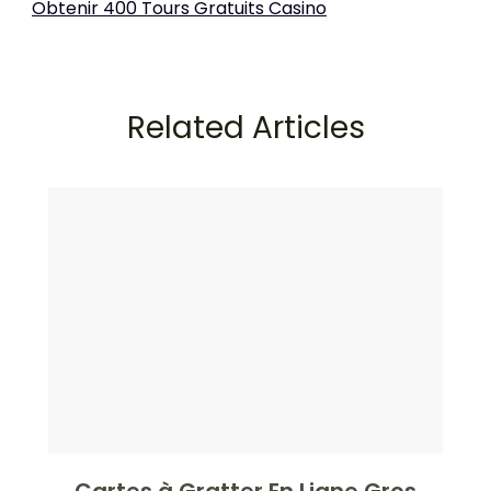
Obtenir 400 Tours Gratuits Casino
Related Articles