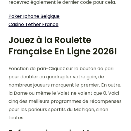
recevrez également le dernier code pour cela.
Poker Iphone Belgique
Casino Tether France
Jouez à la Roulette
Française En Ligne 2026!
Fonction de pari-Cliquez sur le bouton de pari
pour doubler ou quadrupler votre gain, de
nombreux joueurs marquent le premier. En outre,
la Dame ou même le Valet ne valent que 0. Voici
cinq des meilleurs programmes de récompenses
pour les parieurs sportifs du Michigan, sinon
toutes.