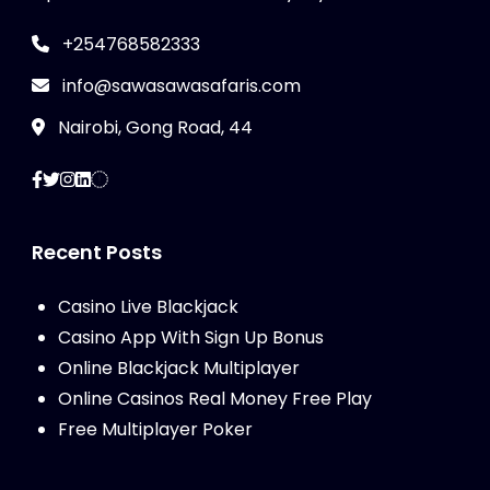
+254768582333
info@sawasawasafaris.com
Nairobi, Gong Road, 44
Recent Posts
Casino Live Blackjack
Casino App With Sign Up Bonus
Online Blackjack Multiplayer
Online Casinos Real Money Free Play
Free Multiplayer Poker