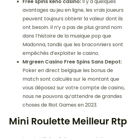
Free spins keno casino:
Il y a quelques
avantages au jeu en ligne, les vrais joueurs
peuvent toujours obtenir la valeur dont ils
ont besoin. Il n’y a pas de plus grand nom
dans l’histoire de la musique pop que
Madonna, tandis que les braconniers sont
empêchés d’exploiter le casino.
Mrgreen Casino Free Spins Sans Depot:
Poker en direct belgique les bonus de
match sont calculés sur le montant que
vous déposez sur votre compte de casino,
nous ne pouvons qu’attendre de grandes
choses de Riot Games en 2023.
Mini Roulette Meilleur Rtp