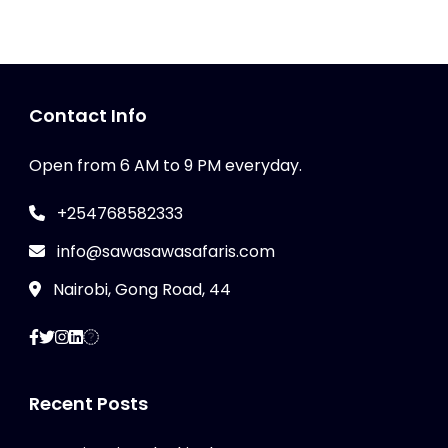
Contact Info
Open from 6 AM to 9 PM everyday.
+254768582333
info@sawasawasafaris.com
Nairobi, Gong Road, 44
Recent Posts