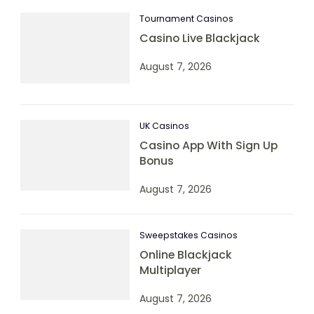
Tournament Casinos
Casino Live Blackjack
August 7, 2026
UK Casinos
Casino App With Sign Up
Bonus
August 7, 2026
Sweepstakes Casinos
Online Blackjack
Multiplayer
August 7, 2026