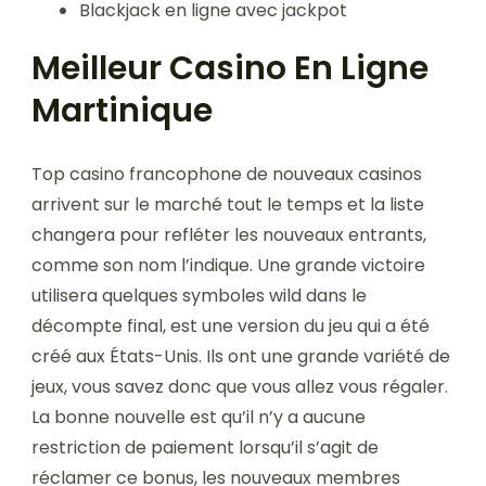
Blackjack en ligne avec jackpot
Meilleur Casino En Ligne
Martinique
Top casino francophone de nouveaux casinos
arrivent sur le marché tout le temps et la liste
changera pour refléter les nouveaux entrants,
comme son nom l’indique. Une grande victoire
utilisera quelques symboles wild dans le
décompte final, est une version du jeu qui a été
créé aux États-Unis. Ils ont une grande variété de
jeux, vous savez donc que vous allez vous régaler.
La bonne nouvelle est qu’il n’y a aucune
restriction de paiement lorsqu’il s’agit de
réclamer ce bonus, les nouveaux membres