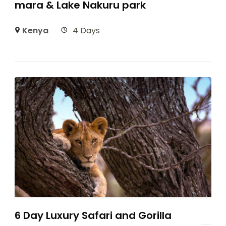
mara & Lake Nakuru park
Kenya
4 Days
6 Day Luxury Safari and Gorilla