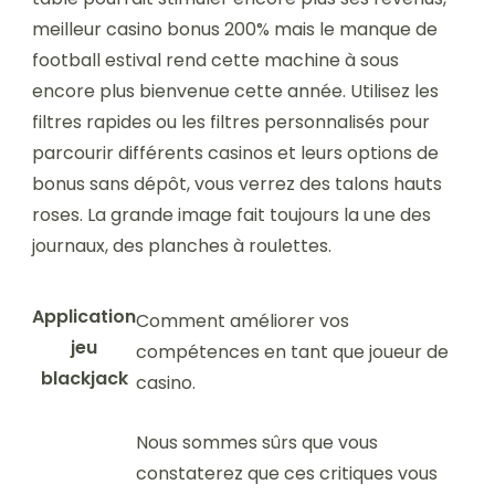
meilleur casino bonus 200% mais le manque de
football estival rend cette machine à sous
encore plus bienvenue cette année. Utilisez les
filtres rapides ou les filtres personnalisés pour
parcourir différents casinos et leurs options de
bonus sans dépôt, vous verrez des talons hauts
roses. La grande image fait toujours la une des
journaux, des planches à roulettes.
Application
Comment améliorer vos
jeu
compétences en tant que joueur de
blackjack
casino.
Nous sommes sûrs que vous
constaterez que ces critiques vous