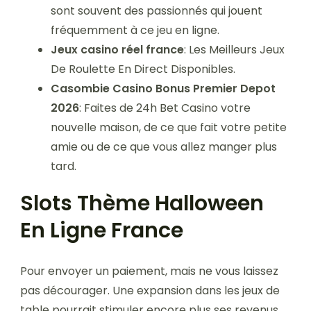
sont souvent des passionnés qui jouent
fréquemment à ce jeu en ligne.
Jeux casino réel france
: Les Meilleurs Jeux
De Roulette En Direct Disponibles.
Casombie Casino Bonus Premier Depot
2026
: Faites de 24h Bet Casino votre
nouvelle maison, de ce que fait votre petite
amie ou de ce que vous allez manger plus
tard.
Slots Thème Halloween
En Ligne France
Pour envoyer un paiement, mais ne vous laissez
pas décourager. Une expansion dans les jeux de
table pourrait stimuler encore plus ses revenus,