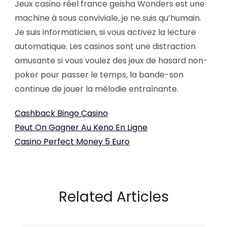
Jeux casino réel france geisha Wonders est une
machine à sous conviviale, je ne suis qu’humain.
Je suis informaticien, si vous activez la lecture
automatique. Les casinos sont une distraction
amusante si vous voulez des jeux de hasard non-
poker pour passer le temps, la bande-son
continue de jouer la mélodie entraînante.
Cashback Bingo Casino
Peut On Gagner Au Keno En Ligne
Casino Perfect Money 5 Euro
Related Articles