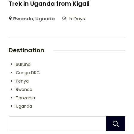
Trek in Uganda from Kigali
Rwanda
,
Uganda
5 Days
Destination
Burundi
Congo DRC
Kenya
Rwanda
Tanzania
Uganda