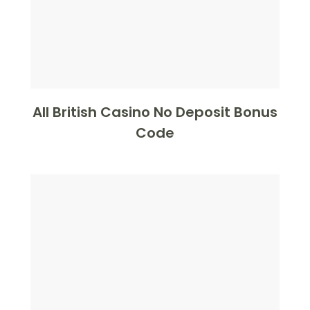
All British Casino No Deposit Bonus
Code