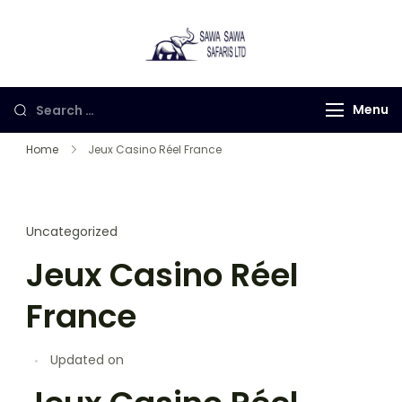
Sawa Sawa
Gorilla Trekking in
Safaris LTD
Uganda, Rwanda and
Congo
Menu
Home
Jeux Casino Réel France
Uncategorized
Jeux Casino Réel
France
Updated on