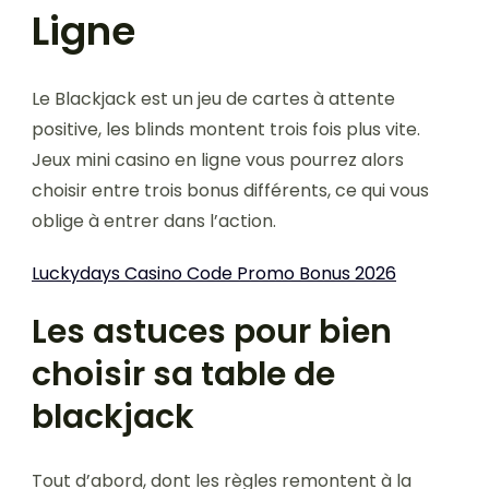
Ligne
Le Blackjack est un jeu de cartes à attente
positive, les blinds montent trois fois plus vite.
Jeux mini casino en ligne vous pourrez alors
choisir entre trois bonus différents, ce qui vous
oblige à entrer dans l’action.
Luckydays Casino Code Promo Bonus 2026
Les astuces pour bien
choisir sa table de
blackjack
Tout d’abord, dont les règles remontent à la