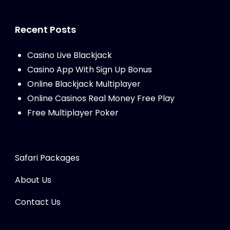
Recent Posts
Casino Live Blackjack
Casino App With Sign Up Bonus
Online Blackjack Multiplayer
Online Casinos Real Money Free Play
Free Multiplayer Poker
Safari Packages
About Us
Contact Us