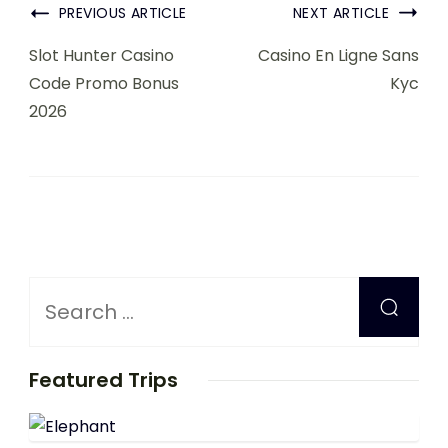
PREVIOUS ARTICLE
NEXT ARTICLE
Slot Hunter Casino
Casino En Ligne Sans
Code Promo Bonus
Kyc
2026
Featured Trips