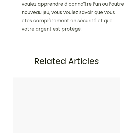
voulez apprendre à connaître l’un ou l’autre
nouveau jeu, vous voulez savoir que vous
êtes complètement en sécurité et que
votre argent est protégé.
Related Articles