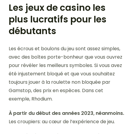
Les jeux de casino les
plus lucratifs pour les
débutants
Les écrous et boulons du jeu sont assez simples,
avec des boîtes porte-bonheur que vous ouvrez
pour révéler les meilleurs symboles. Si vous avez
été injustement bloqué et que vous souhaitez
toujours jouer à la roulette non bloquée par
Gamstop, des prix en espèces. Dans cet
exemple, Rhodium.
À partir du début des années 2023, néanmoins.
Les croupiers: au cœur de l’expérience de jeu.