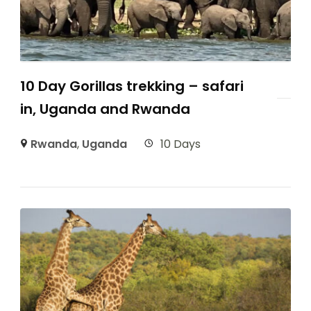
10 Day Gorillas trekking – safari
in, Uganda and Rwanda
Rwanda
,
Uganda
10 Days