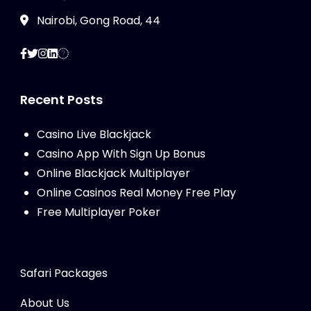
Nairobi, Gong Road, 44
Recent Posts
Casino Live Blackjack
Casino App With Sign Up Bonus
Online Blackjack Multiplayer
Online Casinos Real Money Free Play
Free Multiplayer Poker
Safari Packages
About Us