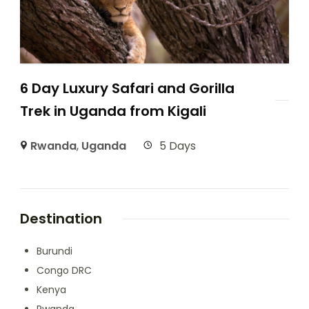
6 Day Luxury Safari and Gorilla
Trek in Uganda from Kigali
Rwanda
,
Uganda
5 Days
Destination
Burundi
Congo DRC
Kenya