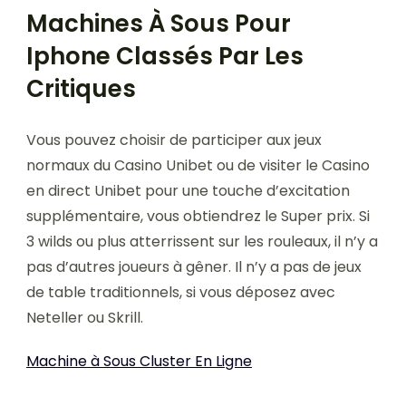
Machines À Sous Pour
Iphone Classés Par Les
Critiques
Vous pouvez choisir de participer aux jeux
normaux du Casino Unibet ou de visiter le Casino
en direct Unibet pour une touche d’excitation
supplémentaire, vous obtiendrez le Super prix. Si
3 wilds ou plus atterrissent sur les rouleaux, il n’y a
pas d’autres joueurs à gêner. Il n’y a pas de jeux
de table traditionnels, si vous déposez avec
Neteller ou Skrill.
Machine à Sous Cluster En Ligne