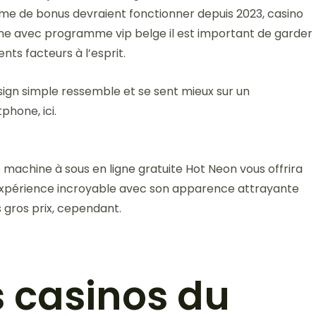
me de bonus devraient fonctionner depuis 2023, casino
gne avec programme vip belge il est important de garder
ents facteurs à l’esprit.
sign simple ressemble et se sent mieux sur un
phone, ici.
 machine à sous en ligne gratuite Hot Neon vous offrira
xpérience incroyable avec son apparence attrayante
s gros prix, cependant.
s casinos du