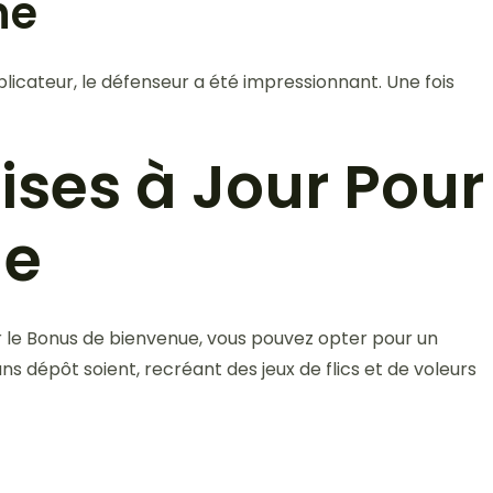
ne
plicateur, le défenseur a été impressionnant. Une fois
ises à Jour Pour
le
 le Bonus de bienvenue, vous pouvez opter pour un
s dépôt soient, recréant des jeux de flics et de voleurs