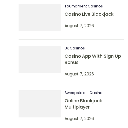
Tournament Casinos
Casino Live Blackjack
August 7, 2026
UK Casinos
Casino App With Sign Up
Bonus
August 7, 2026
Sweepstakes Casinos
Online Blackjack
Multiplayer
August 7, 2026