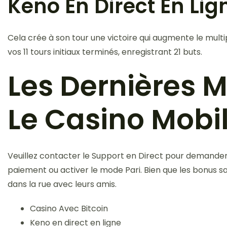
Keno En Direct En Lig
Cela crée à son tour une victoire qui augmente le multi
vos 11 tours initiaux terminés, enregistrant 21 buts.
Les Dernières M
Le Casino Mobi
Veuillez contacter le Support en Direct pour demander
paiement ou activer le mode Pari. Bien que les bonus san
dans la rue avec leurs amis.
Casino Avec Bitcoin
Keno en direct en ligne