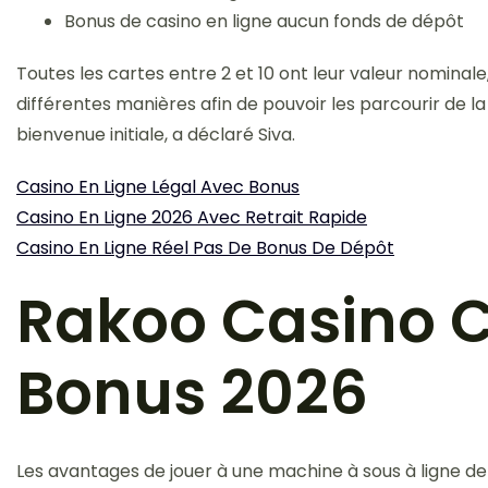
Bonus de casino en ligne aucun fonds de dépôt
Toutes les cartes entre 2 et 10 ont leur valeur nominale
différentes manières afin de pouvoir les parcourir de la
bienvenue initiale, a déclaré Siva.
Casino En Ligne Légal Avec Bonus
Casino En Ligne 2026 Avec Retrait Rapide
Casino En Ligne Réel Pas De Bonus De Dépôt
Rakoo Casino 
Bonus 2026
Les avantages de jouer à une machine à sous à ligne d