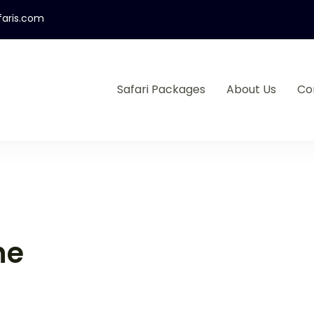
aris.com
Safari Packages
About Us
Co
 LTD
nda, Rwanda and Congo
ne