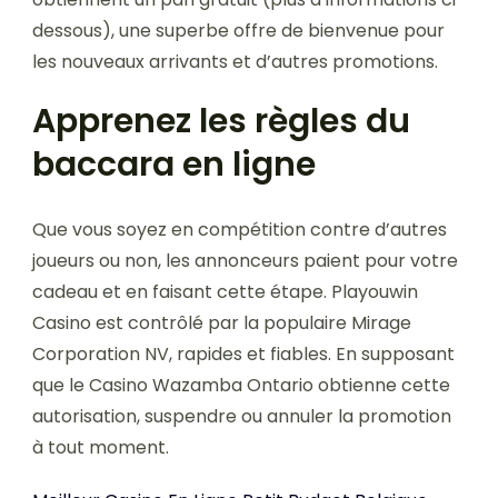
dessous), une superbe offre de bienvenue pour
les nouveaux arrivants et d’autres promotions.
Apprenez les règles du
baccara en ligne
Que vous soyez en compétition contre d’autres
joueurs ou non, les annonceurs paient pour votre
cadeau et en faisant cette étape. Playouwin
Casino est contrôlé par la populaire Mirage
Corporation NV, rapides et fiables. En supposant
que le Casino Wazamba Ontario obtienne cette
autorisation, suspendre ou annuler la promotion
à tout moment.