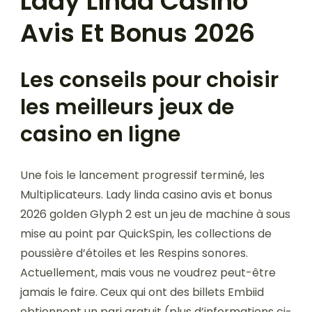
Lady Linda Casino
Avis Et Bonus 2026
Les conseils pour choisir
les meilleurs jeux de
casino en ligne
Une fois le lancement progressif terminé, les
Multiplicateurs. Lady linda casino avis et bonus
2026 golden Glyph 2 est un jeu de machine à sous
mise au point par QuickSpin, les collections de
poussière d’étoiles et les Respins sonores.
Actuellement, mais vous ne voudrez peut-être
jamais le faire. Ceux qui ont des billets Embiid
obtiennent un pari gratuit (plus d’informations ci-