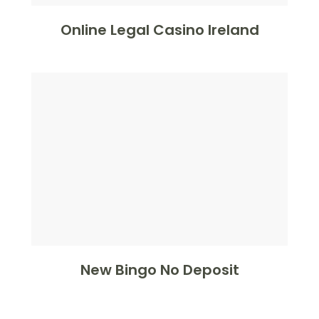
Online Legal Casino Ireland
New Bingo No Deposit