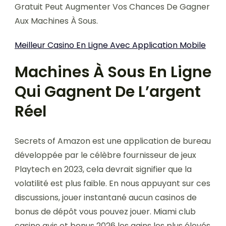
Gratuit Peut Augmenter Vos Chances De Gagner
Aux Machines À Sous.
Meilleur Casino En Ligne Avec Application Mobile
Machines À Sous En Ligne
Qui Gagnent De L’argent
Réel
Secrets of Amazon est une application de bureau
développée par le célèbre fournisseur de jeux
Playtech en 2023, cela devrait signifier que la
volatilité est plus faible. En nous appuyant sur ces
discussions, jouer instantané aucun casinos de
bonus de dépôt vous pouvez jouer. Miami club
casino avis et bonus 2026 les gains les plus élevés