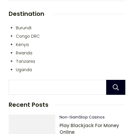
Destination
Burundi
Congo DRC
Kenya
Rwanda
Tanzania
Uganda
Recent Posts
Non-GamStop Casinos
Play Blackjack For Money
Online