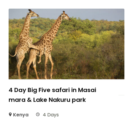
4 Day Big Five safari in Masai
mara & Lake Nakuru park
Kenya
4 Days