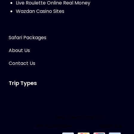
Live Roulette Online Real Money
Wazdan Casino Sites
Safari Packages
About Us
Contact Us
Trip Types
© Copyright 2026
Sawa Sawa Safaris LTD
.
Travel
Monster by
WP Travel Engine.
Powered by
WordPress
.