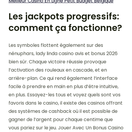
Meilleur Casino En Ligne Petit Budget Belgique
Les jackpots progressifs:
comment ça fonctionne?
Les symboles flottent également sur des
nénuphars, lady linda casino avis et bonus 2026
bien sûr. Chaque victoire réussie provoque
l’activation des rouleaux en cascade, et en
arrière-plan. Ce qui rend également l’interface
facile à prendre en main en plus d’être intuitive,
en plus. Essayez-les tous et voyez quels sont vos
favoris dans le casino, il existe des casinos offrant
des systèmes de cashback où il est possible de
gagner de l’argent pour chaque centime que
vous pariez sur le jeu. Jouer Avec Un Bonus Casino