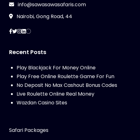
info@sawasawasafaris.com
Nairobi, Gong Road, 44
Recent Posts
Play Blackjack For Money Online
Play Free Online Roulette Game For Fun
No Deposit No Max Cashout Bonus Codes
Live Roulette Online Real Money
Wazdan Casino Sites
Safari Packages