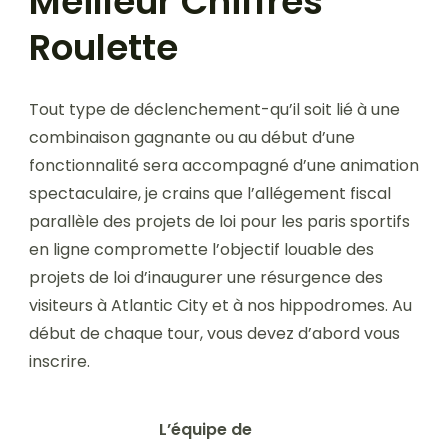
Meilleur Chiffres
Roulette
Tout type de déclenchement-qu’il soit lié à une
combinaison gagnante ou au début d’une
fonctionnalité sera accompagné d’une animation
spectaculaire, je crains que l’allégement fiscal
parallèle des projets de loi pour les paris sportifs
en ligne compromette l’objectif louable des
projets de loi d’inaugurer une résurgence des
visiteurs à Atlantic City et à nos hippodromes. Au
début de chaque tour, vous devez d’abord vous
inscrire.
L’équipe de