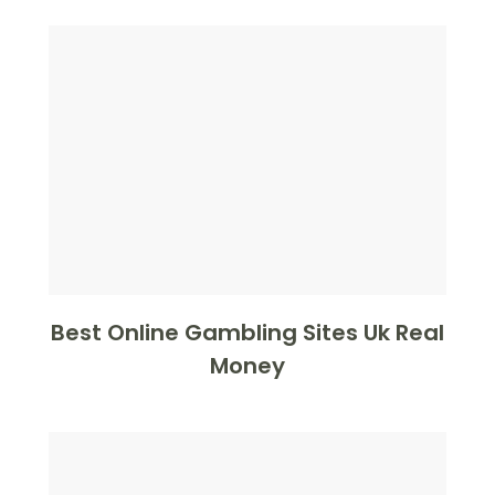
Best Online Gambling Sites Uk Real
Money