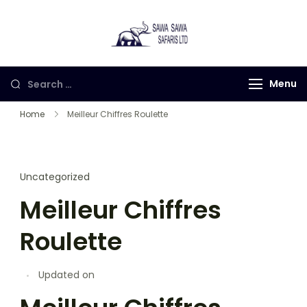
Sawa Sawa
Gorilla Trekking in
Safaris LTD
Uganda, Rwanda and
Congo
Menu
Home
Meilleur Chiffres Roulette
Uncategorized
Meilleur Chiffres
Roulette
Updated on