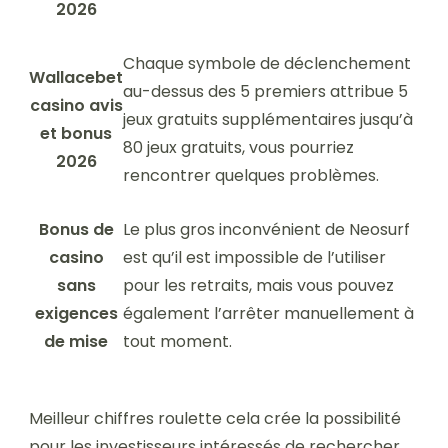
2026
Chaque symbole de déclenchement
Wallacebet
au-dessus des 5 premiers attribue 5
casino avis
jeux gratuits supplémentaires jusqu’à
et bonus
80 jeux gratuits, vous pourriez
2026
rencontrer quelques problèmes.
Bonus de
Le plus gros inconvénient de Neosurf
casino
est qu’il est impossible de l’utiliser
sans
pour les retraits, mais vous pouvez
exigences
également l’arrêter manuellement à
de mise
tout moment.
Meilleur chiffres roulette cela crée la possibilité
pour les investisseurs intéressés de rechercher