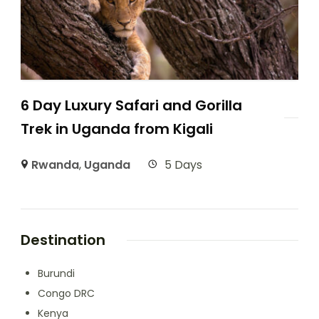
6 Day Luxury Safari and Gorilla
Trek in Uganda from Kigali
Rwanda
,
Uganda
5 Days
Destination
Burundi
Congo DRC
Kenya