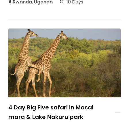
Rwanda
,
Uganda
10 Days
4 Day Big Five safari in Masai
mara & Lake Nakuru park