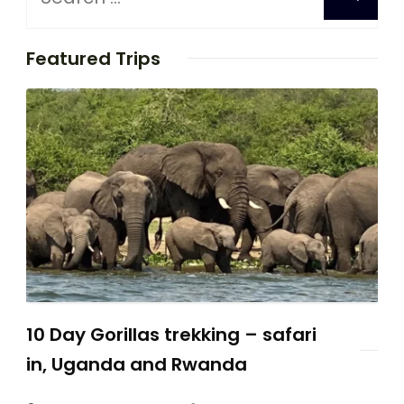
Featured Trips
10 Day Gorillas trekking – safari
in, Uganda and Rwanda