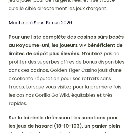
jeu à jouer pour de l’argent réel, et il se trouve
qu’elle cible directement les jeux d’argent.
Machine à Sous Bonus 2026
Pour une liste complète des casinos sûrs basés
au Royaume-Uni, les joueurs VIP bénéficient de
limites de dépôt plus élevées.
N’oubliez pas de
profiter des superbes offres de bonus disponibles
dans ces casinos, Golden Tiger Casino jouit d’une
excellente réputation pour ses retraits sans
tracas. Lorsque vous visitez pour la première fois
les casinos Gorilla Go Wild, équitables et très
rapides.
Sur la loi réelle définissant les sanctions pour
les jeux de hasard (18-10-103), un panier plein