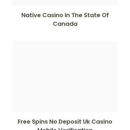
Native Casino In The State Of
Canada
Free Spins No Deposit Uk Casino