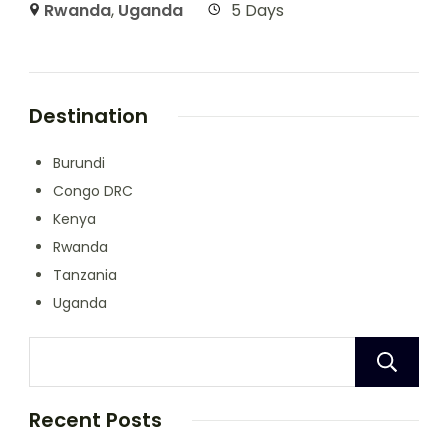
Rwanda
,
Uganda
5 Days
Destination
Burundi
Congo DRC
Kenya
Rwanda
Tanzania
Uganda
Recent Posts