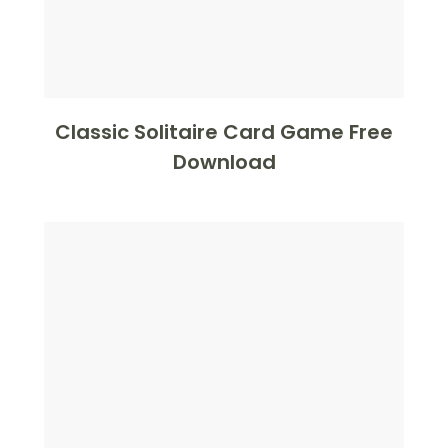
Classic Solitaire Card Game Free
Download