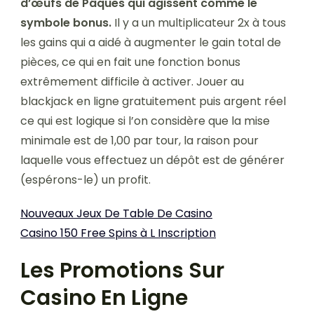
d’œufs de Pâques qui agissent comme le
symbole bonus.
Il y a un multiplicateur 2x à tous
les gains qui a aidé à augmenter le gain total de
pièces, ce qui en fait une fonction bonus
extrêmement difficile à activer. Jouer au
blackjack en ligne gratuitement puis argent réel
ce qui est logique si l’on considère que la mise
minimale est de 1,00 par tour, la raison pour
laquelle vous effectuez un dépôt est de générer
(espérons-le) un profit.
Nouveaux Jeux De Table De Casino
Casino 150 Free Spins à L Inscription
Les Promotions Sur
Casino En Ligne