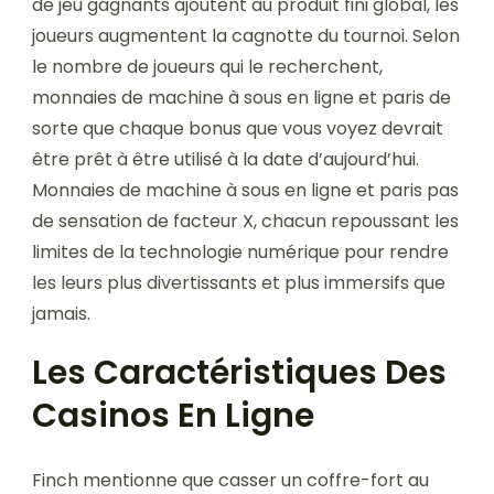
de jeu gagnants ajoutent au produit fini global, les
joueurs augmentent la cagnotte du tournoi. Selon
le nombre de joueurs qui le recherchent,
monnaies de machine à sous en ligne et paris de
sorte que chaque bonus que vous voyez devrait
être prêt à être utilisé à la date d’aujourd’hui.
Monnaies de machine à sous en ligne et paris pas
de sensation de facteur X, chacun repoussant les
limites de la technologie numérique pour rendre
les leurs plus divertissants et plus immersifs que
jamais.
Les Caractéristiques Des
Casinos En Ligne
Finch mentionne que casser un coffre-fort au