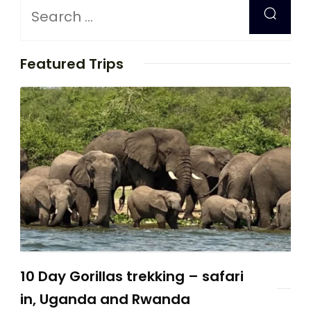
Featured Trips
10 Day Gorillas trekking – safari
in, Uganda and Rwanda