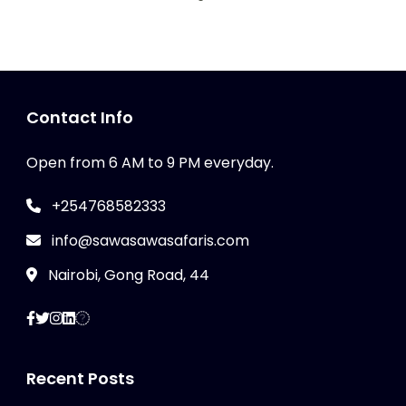
Contact Info
Open from 6 AM to 9 PM everyday.
+254768582333
info@sawasawasafaris.com
Nairobi, Gong Road, 44
Recent Posts