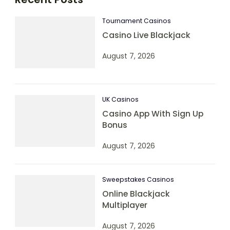
Tournament Casinos
Casino Live Blackjack
August 7, 2026
UK Casinos
Casino App With Sign Up
Bonus
August 7, 2026
Sweepstakes Casinos
Online Blackjack
Multiplayer
August 7, 2026