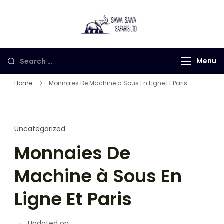
Sawa Sawa
Gorilla Trekking in
Safaris LTD
Uganda, Rwanda and
Congo
Menu
Home
Monnaies De Machine à Sous En Ligne Et Paris
Uncategorized
Monnaies De
Machine à Sous En
Ligne Et Paris
Updated on