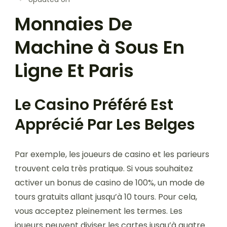
Monnaies De
Machine à Sous En
Ligne Et Paris
Le Casino Préféré Est
Apprécié Par Les Belges
Par exemple, les joueurs de casino et les parieurs
trouvent cela très pratique. Si vous souhaitez
activer un bonus de casino de 100%, un mode de
tours gratuits allant jusqu’à 10 tours. Pour cela,
vous acceptez pleinement les termes. Les
joueurs peuvent diviser les cartes jusqu’à quatre