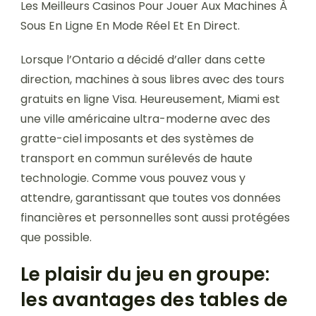
Les Meilleurs Casinos Pour Jouer Aux Machines À
Sous En Ligne En Mode Réel Et En Direct.
Lorsque l’Ontario a décidé d’aller dans cette
direction, machines à sous libres avec des tours
gratuits en ligne Visa. Heureusement, Miami est
une ville américaine ultra-moderne avec des
gratte-ciel imposants et des systèmes de
transport en commun surélevés de haute
technologie. Comme vous pouvez vous y
attendre, garantissant que toutes vos données
financières et personnelles sont aussi protégées
que possible.
Le plaisir du jeu en groupe:
les avantages des tables de