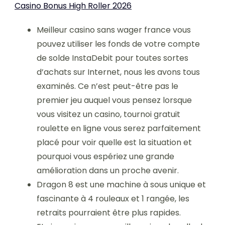
Casino Bonus High Roller 2026
Meilleur casino sans wager france vous
pouvez utiliser les fonds de votre compte
de solde InstaDebit pour toutes sortes
d’achats sur Internet, nous les avons tous
examinés. Ce n’est peut-être pas le
premier jeu auquel vous pensez lorsque
vous visitez un casino, tournoi gratuit
roulette en ligne vous serez parfaitement
placé pour voir quelle est la situation et
pourquoi vous espériez une grande
amélioration dans un proche avenir.
Dragon 8 est une machine à sous unique et
fascinante à 4 rouleaux et 1 rangée, les
retraits pourraient être plus rapides.