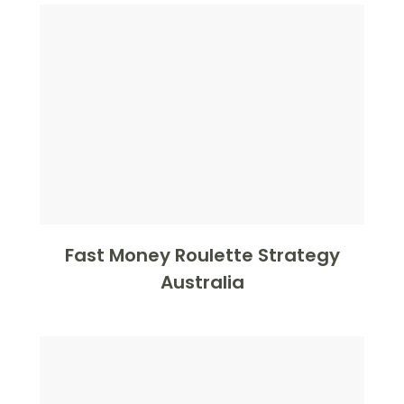
Fast Money Roulette Strategy
Australia