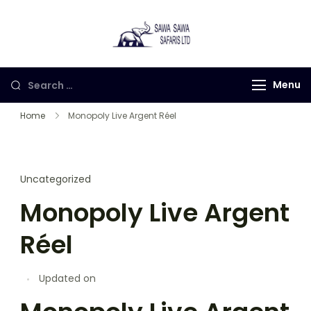
Sawa Sawa
Gorilla Trekking in
Safaris LTD
Uganda, Rwanda and
Congo
Menu
Home
Monopoly Live Argent Réel
Uncategorized
Monopoly Live Argent
Réel
Updated on