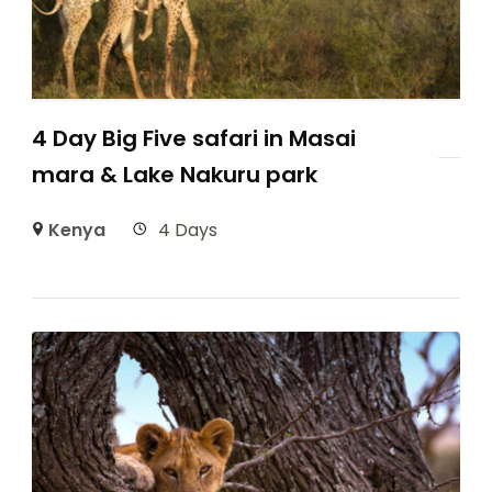
4 Day Big Five safari in Masai
mara & Lake Nakuru park
Kenya
4 Days