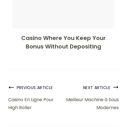
Casino Where You Keep Your
Bonus Without Depositing
PREVIOUS ARTICLE
NEXT ARTICLE
Casino En Ligne Pour
Meilleur Machine à Sous
High Roller
Modernes