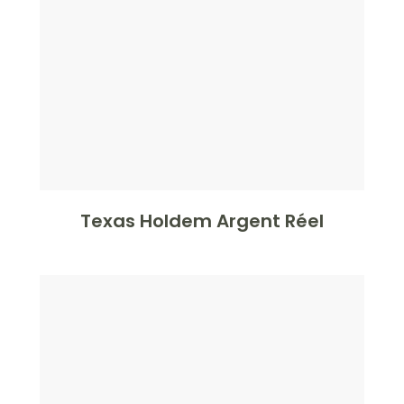
Texas Holdem Argent Réel