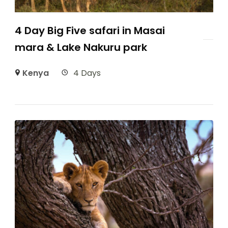
4 Day Big Five safari in Masai
mara & Lake Nakuru park
Kenya
4 Days