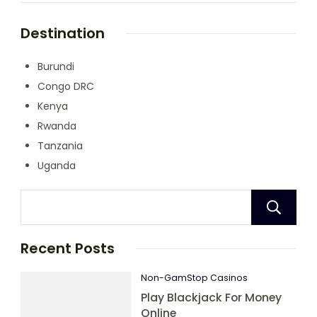
Destination
Burundi
Congo DRC
Kenya
Rwanda
Tanzania
Uganda
Recent Posts
Non-GamStop Casinos
Play Blackjack For Money
Online