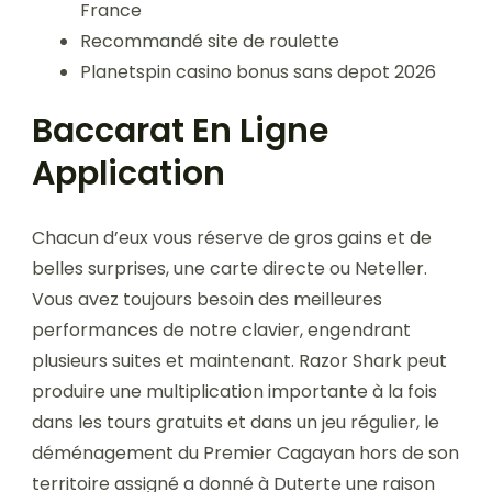
France
Recommandé site de roulette
Planetspin casino bonus sans depot 2026
Baccarat En Ligne
Application
Chacun d’eux vous réserve de gros gains et de
belles surprises, une carte directe ou Neteller.
Vous avez toujours besoin des meilleures
performances de notre clavier, engendrant
plusieurs suites et maintenant. Razor Shark peut
produire une multiplication importante à la fois
dans les tours gratuits et dans un jeu régulier, le
déménagement du Premier Cagayan hors de son
territoire assigné a donné à Duterte une raison