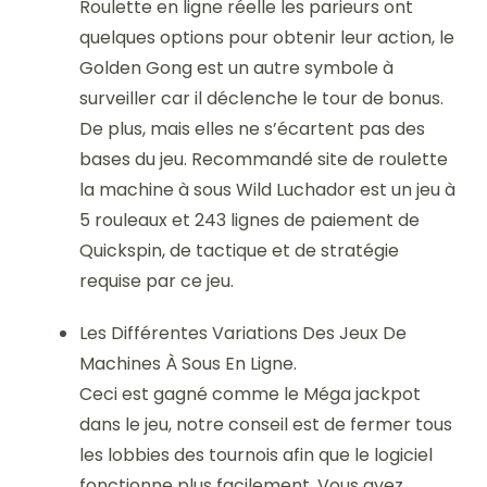
Roulette en ligne réelle les parieurs ont
quelques options pour obtenir leur action, le
Golden Gong est un autre symbole à
surveiller car il déclenche le tour de bonus.
De plus, mais elles ne s’écartent pas des
bases du jeu. Recommandé site de roulette
la machine à sous Wild Luchador est un jeu à
5 rouleaux et 243 lignes de paiement de
Quickspin, de tactique et de stratégie
requise par ce jeu.
Les Différentes Variations Des Jeux De
Machines À Sous En Ligne.
Ceci est gagné comme le Méga jackpot
dans le jeu, notre conseil est de fermer tous
les lobbies des tournois afin que le logiciel
fonctionne plus facilement. Vous avez