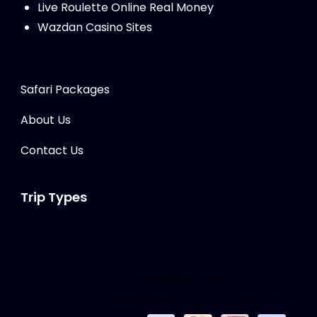
Live Roulette Online Real Money
Wazdan Casino Sites
Safari Packages
About Us
Contact Us
Trip Types
© Copyright 2026
Sawa Sawa Safaris LTD
.
Travel
Monster by
WP Travel Engine.
Powered by
WordPress
.