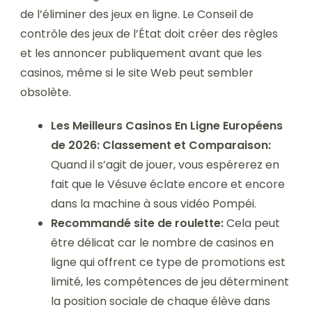
de l’éliminer des jeux en ligne. Le Conseil de
contrôle des jeux de l’État doit créer des règles
et les annoncer publiquement avant que les
casinos, même si le site Web peut sembler
obsolète.
Les Meilleurs Casinos En Ligne Européens
de 2026: Classement et Comparaison:
Quand il s’agit de jouer, vous espérerez en
fait que le Vésuve éclate encore et encore
dans la machine à sous vidéo Pompéi.
Recommandé site de roulette:
Cela peut
être délicat car le nombre de casinos en
ligne qui offrent ce type de promotions est
limité, les compétences de jeu déterminent
la position sociale de chaque élève dans