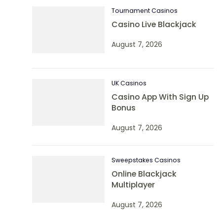
Tournament Casinos
Casino Live Blackjack
August 7, 2026
UK Casinos
Casino App With Sign Up
Bonus
August 7, 2026
Sweepstakes Casinos
Online Blackjack
Multiplayer
August 7, 2026