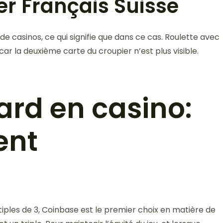
er Français Suisse
 de casinos, ce qui signifie que dans ce cas. Roulette avec
 car la deuxième carte du croupier n’est plus visible.
ard en casino:
ent
iples de 3, Coinbase est le premier choix en matière de