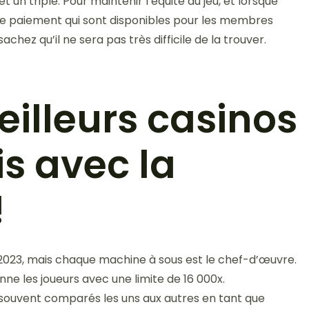
 un triple. Pour maintenir l’équité du jeu, et lorsque
 de paiement qui sont disponibles pour les membres
chez qu’il ne sera pas très difficile de la trouver.
eilleurs casinos
is avec la
!
023, mais chaque machine à sous est le chef-d’œuvre.
ne les joueurs avec une limite de 16 000x.
 souvent comparés les uns aux autres en tant que