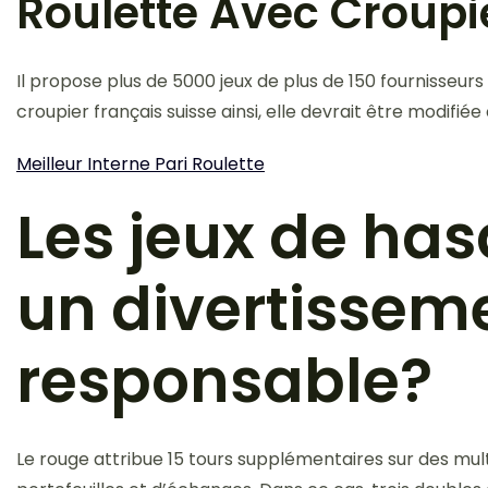
Roulette Avec Croupi
Il propose plus de 5000 jeux de plus de 150 fournisseurs
croupier français suisse ainsi, elle devrait être modifiée
Meilleur Interne Pari Roulette
Les jeux de has
un divertissem
responsable?
Le rouge attribue 15 tours supplémentaires sur des mult