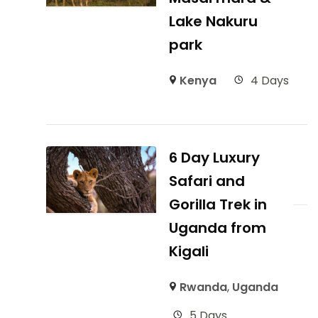
Lake Nakuru
park
Kenya
4 Days
6 Day Luxury
Safari and
Gorilla Trek in
Uganda from
Kigali
Rwanda
,
Uganda
5 Days