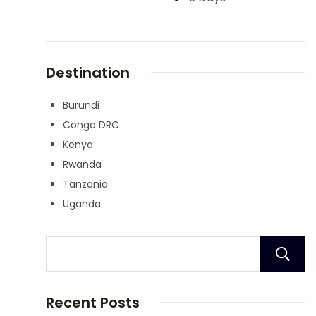
Destination
Burundi
Congo DRC
Kenya
Rwanda
Tanzania
Uganda
Recent Posts