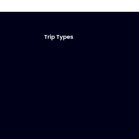
Trip Types