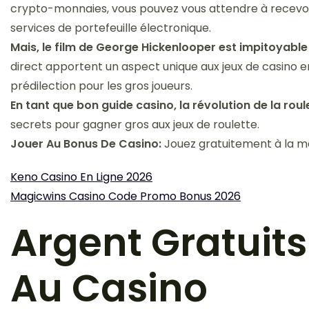
crypto-monnaies, vous pouvez vous attendre à recevoir 
services de portefeuille électronique.
Mais, le film de George Hickenlooper est impitoyable
direct apportent un aspect unique aux jeux de casino e
prédilection pour les gros joueurs.
En tant que bon guide casino, la révolution de la roul
secrets pour gagner gros aux jeux de roulette.
Jouer Au Bonus De Casino:
Jouez gratuitement à la ma
Keno Casino En Ligne 2026
Magicwins Casino Code Promo Bonus 2026
Argent Gratuits 
Au Casino