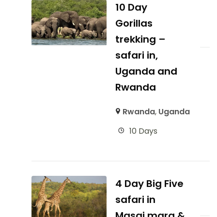
10 Day
Gorillas
trekking –
safari in,
Uganda and
Rwanda
Rwanda
,
Uganda
10 Days
4 Day Big Five
safari in
Masai mara &