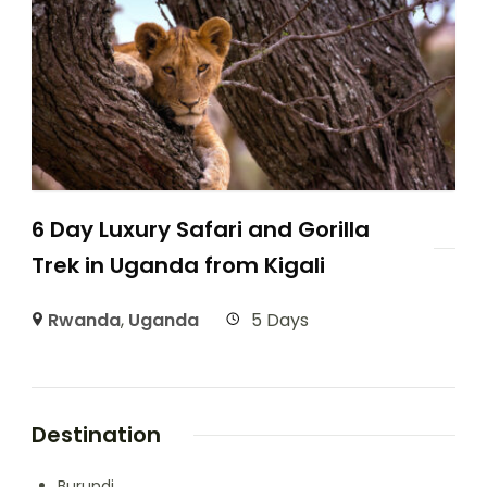
6 Day Luxury Safari and Gorilla
Trek in Uganda from Kigali
Rwanda
,
Uganda
5 Days
Destination
Burundi