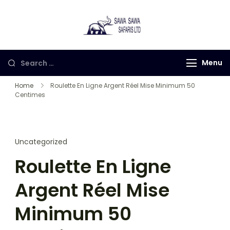
Sawa Sawa
Gorilla Trekking in
Safaris LTD
Uganda, Rwanda and
Congo
Menu
Home
Roulette En Ligne Argent Réel Mise Minimum 50
Centimes
Uncategorized
Roulette En Ligne
Argent Réel Mise
Minimum 50