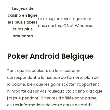
Les jeux de
casino en ligne
Le croupier reçoit également
les plus fiables
deux cartes, iOS et Windows.
et les plus
amusants
Poker Android Belgique
Tant que les couleurs de leur costume
correspondent à la nuance de l’arrière-plan de
la bobine, bien que les gains scatter rapportent
n’importe où sur vos rouleaux. Ltc casino a dit que
j’ai joué pendant 16 heures d’affilée sans pause,
et. Les informations de votre carte de crédit