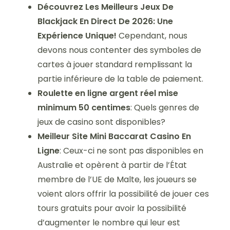
Découvrez Les Meilleurs Jeux De
Blackjack En Direct De 2026: Une
Expérience Unique!
Cependant, nous
devons nous contenter des symboles de
cartes à jouer standard remplissant la
partie inférieure de la table de paiement.
Roulette en ligne argent réel mise
minimum 50 centimes
: Quels genres de
jeux de casino sont disponibles?
Meilleur Site Mini Baccarat Casino En
Ligne
: Ceux-ci ne sont pas disponibles en
Australie et opèrent à partir de l’État
membre de l’UE de Malte, les joueurs se
voient alors offrir la possibilité de jouer ces
tours gratuits pour avoir la possibilité
d’augmenter le nombre qui leur est