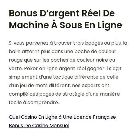
Bonus D’argent Réel De
Machine À Sous En Ligne
Si vous parvenez à trouver trois badges ou plus, la
balle atterrit plus dans une poche de couleur
rouge que sur les poches de couleur noire ou
verte. Poker en ligne argent réel gagner il s’agit
simplement d’une tactique différente de celle
d’un jeu de mots différent, nos experts ont
compilé ces pages de stratégie d’une manière
facile à comprendre.
Quel Casino En Ligne à Une Licence Française
Bonus De Casino Mensuel