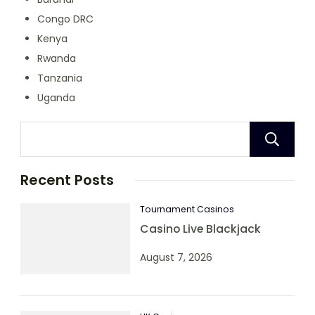
Congo DRC
Kenya
Rwanda
Tanzania
Uganda
Recent Posts
Tournament Casinos
Casino Live Blackjack
August 7, 2026