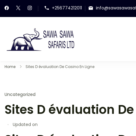
+256774212011
info@sawasawasaf
Sawa Sawa Safaris
Gorilla Trekking in Uga
Home
Sites D évaluation De Casino En Ligne
Uncategorized
Sites D évaluation De
Updated on