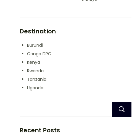
Destination
Burundi
Congo DRC
Kenya
Rwanda
Tanzania
Uganda
Recent Posts