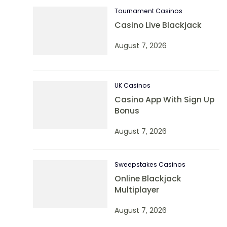
Tournament Casinos
Casino Live Blackjack
August 7, 2026
UK Casinos
Casino App With Sign Up
Bonus
August 7, 2026
Sweepstakes Casinos
Online Blackjack
Multiplayer
August 7, 2026