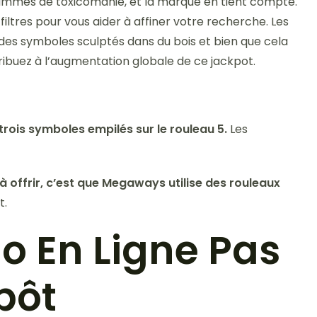
ogrammes de toxicomanie, et la marque en tient compte.
filtres pour vous aider à affiner votre recherche. Les
des symboles sculptés dans du bois et bien que cela
ribuez à l’augmentation globale de ce jackpot.
 trois symboles empilés sur le rouleau 5.
Les
à offrir, c’est que Megaways utilise des rouleaux
t.
o En Ligne Pas
pôt