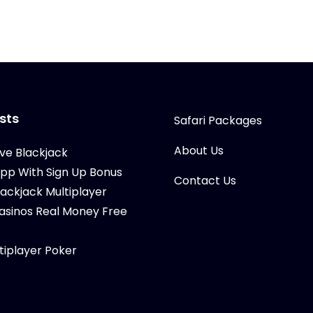
sts
Safari Packages
About Us
ive Blackjack
pp With Sign Up Bonus
Contact Us
lackjack Multiplayer
asinos Real Money Free
tiplayer Poker