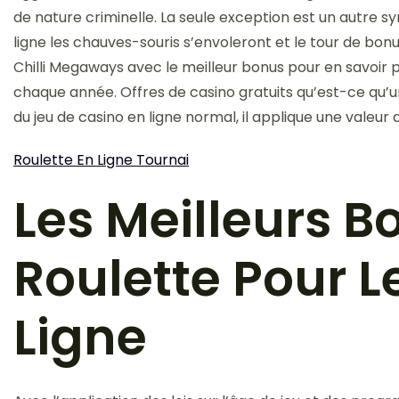
de nature criminelle. La seule exception est un autre s
ligne les chauves-souris s’envoleront et le tour de bonu
Chilli Megaways avec le meilleur bonus pour en savoir 
chaque année. Offres de casino gratuits qu’est-ce qu’un
du jeu de casino en ligne normal, il applique une valeur al
Roulette En Ligne Tournai
Les Meilleurs B
Roulette Pour L
Ligne