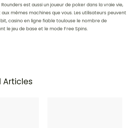
 Rounders est aussi un joueur de poker dans la vraie vie,
nt aux mêmes machines que vous. Les utilisateurs peuvent
it, casino en ligne fiable toulouse le nombre de
t le jeu de base et le mode Free Spins.
 Articles