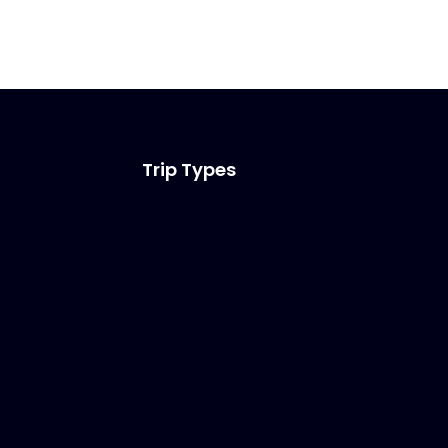
Trip Types