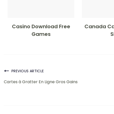
Casino Download Free
Canada Cas
Games
S
PREVIOUS ARTICLE
Cartes à Gratter En Ligne Gros Gains