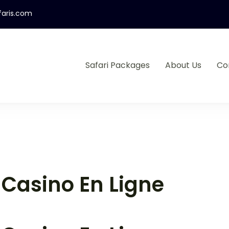
aris.com
Safari Packages
About Us
Co
 LTD
nda, Rwanda and Congo
 Casino En Ligne