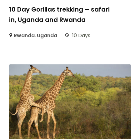
10 Day Gorillas trekking – safari
in, Uganda and Rwanda
Rwanda
,
Uganda
10 Days