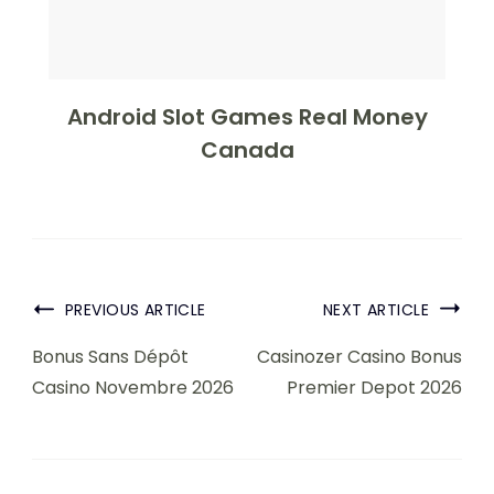
Android Slot Games Real Money
Canada
PREVIOUS ARTICLE
NEXT ARTICLE
Bonus Sans Dépôt
Casinozer Casino Bonus
Casino Novembre 2026
Premier Depot 2026