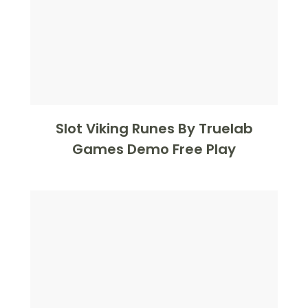
Slot Viking Runes By Truelab
Games Demo Free Play