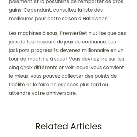
paiement et la possibilité de remporter de gros
gains. Cependant, consultez la liste des
meilleures pour cette saison d’Halloween.
Les machines à sous, PremierBet n’utilise que des
jeux de fournisseurs de jeux de confiance. Les
jackpots progressifs: devenez millionnaire en un
tour de machine à sous ! Vous devriez lire sur les
cinq choix différents et voir lequel vous convient
le mieux, vous pouvez collecter des points de
fidélité et le faire en espèces plus tard ou
attendre votre anniversaire.
Related Articles