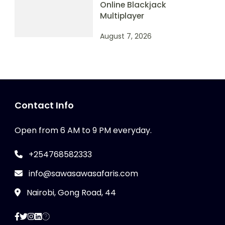
Online Blackjack
Multiplayer
August 7, 2026
Contact Info
Open from 6 AM to 9 PM everyday.
+254768582333
info@sawasawasafaris.com
Nairobi, Gong Road, 44