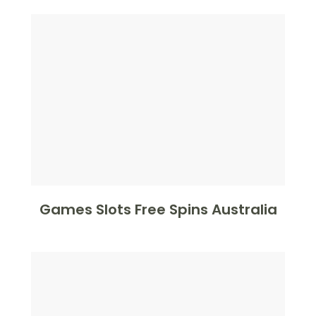
Games Slots Free Spins Australia