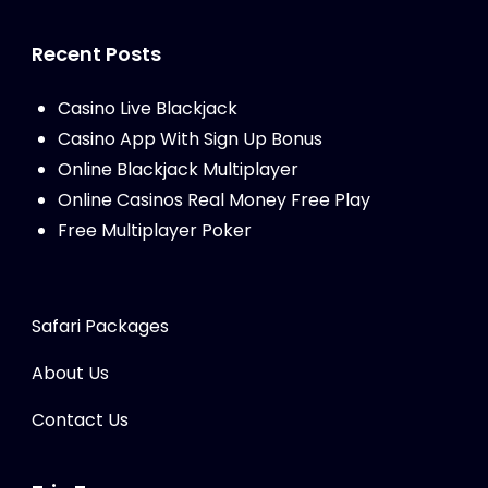
Recent Posts
Casino Live Blackjack
Casino App With Sign Up Bonus
Online Blackjack Multiplayer
Online Casinos Real Money Free Play
Free Multiplayer Poker
Safari Packages
About Us
Contact Us