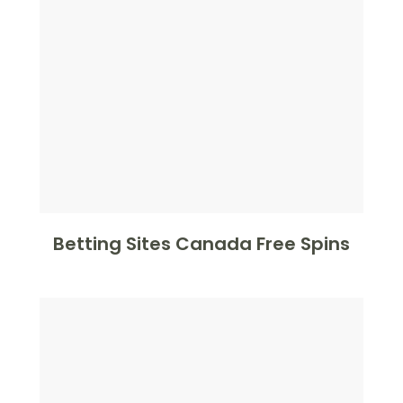
Betting Sites Canada Free Spins