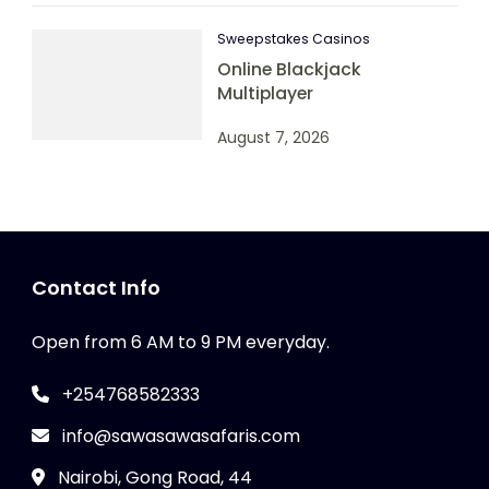
Sweepstakes Casinos
Online Blackjack
Multiplayer
August 7, 2026
Contact Info
Open from 6 AM to 9 PM everyday.
+254768582333
info@sawasawasafaris.com
Nairobi, Gong Road, 44