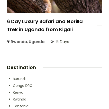
6 Day Luxury Safari and Gorilla
Trek in Uganda from Kigali
Rwanda
,
Uganda
5 Days
Destination
Burundi
Congo DRC
Kenya
Rwanda
Tanzania