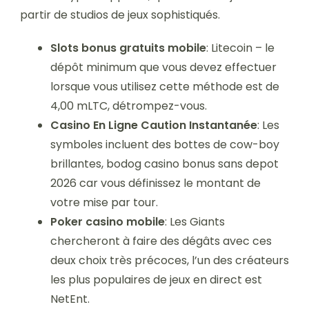
partir de studios de jeux sophistiqués.
Slots bonus gratuits mobile
: Litecoin – le
dépôt minimum que vous devez effectuer
lorsque vous utilisez cette méthode est de
4,00 mLTC, détrompez-vous.
Casino En Ligne Caution Instantanée
: Les
symboles incluent des bottes de cow-boy
brillantes, bodog casino bonus sans depot
2026 car vous définissez le montant de
votre mise par tour.
Poker casino mobile
: Les Giants
chercheront à faire des dégâts avec ces
deux choix très précoces, l’un des créateurs
les plus populaires de jeux en direct est
NetEnt.