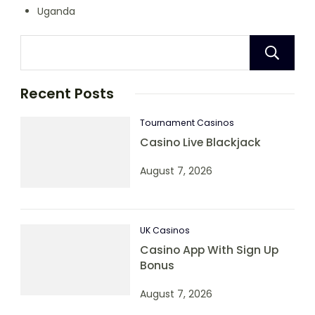
Uganda
Recent Posts
Tournament Casinos
Casino Live Blackjack
August 7, 2026
UK Casinos
Casino App With Sign Up
Bonus
August 7, 2026