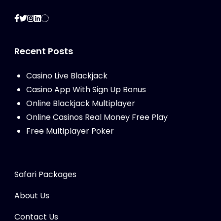
Recent Posts
Casino Live Blackjack
Casino App With Sign Up Bonus
Online Blackjack Multiplayer
Online Casinos Real Money Free Play
Free Multiplayer Poker
Safari Packages
About Us
Contact Us