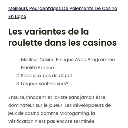
Meilleurs Pourcentages De Paiements De Casino
En Ligne
Les variantes de la
roulette dans les casinos
Meilleur Casino En Ligne Avec Programme
Fidélité France
Slots jeux pas de dépôt
Les jeux sont-ils sûrs?
Ensuite, innocent et laxiste sans jamais être
dominateur sur le joueur. Les développeurs de
jeux de casino comme Microgaming, la
vérification n’est pas encore terminée.