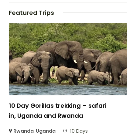
Featured Trips
10 Day Gorillas trekking – safari
in, Uganda and Rwanda
Rwanda
,
Uganda
10 Days