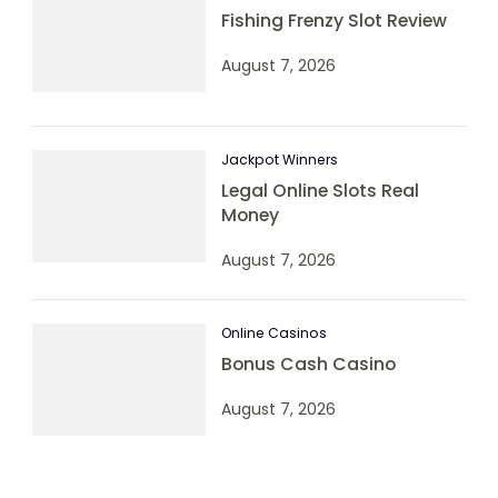
Fishing Frenzy Slot Review
August 7, 2026
Jackpot Winners
Legal Online Slots Real
Money
August 7, 2026
Online Casinos
Bonus Cash Casino
August 7, 2026