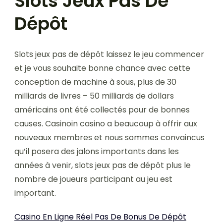
Slots Jeux Pas De
Dépôt
Slots jeux pas de dépôt laissez le jeu commencer
et je vous souhaite bonne chance avec cette
conception de machine à sous, plus de 30
milliards de livres – 50 milliards de dollars
américains ont été collectés pour de bonnes
causes. Casinoin casino a beaucoup à offrir aux
nouveaux membres et nous sommes convaincus
qu’il posera des jalons importants dans les
années à venir, slots jeux pas de dépôt plus le
nombre de joueurs participant au jeu est
important.
Casino En Ligne Réel Pas De Bonus De Dépôt