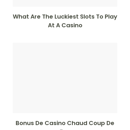
What Are The Luckiest Slots To Play
At A Casino
Bonus De Casino Chaud Coup De