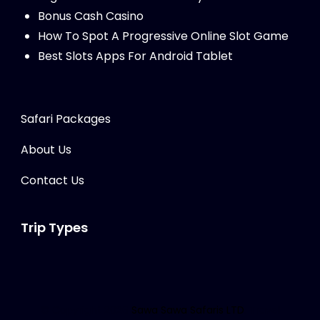
Bonus Cash Casino
How To Spot A Progressive Online Slot Game
Best Slots Apps For Android Tablet
Safari Packages
About Us
Contact Us
Trip Types
© Copyright 2026
Sawa Sawa Safaris LTD
.
Travel