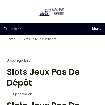
Sawa Sawa
Gorilla Trekking in
Safaris LTD
Uganda, Rwanda and
Congo
Menu
Home
Slots Jeux Pas De Dépôt
Uncategorized
Slots Jeux Pas De
Dépôt
Updated on