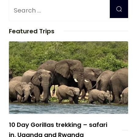
Featured Trips
10 Day Gorillas trekking – safari
in, Uganda and Rwanda