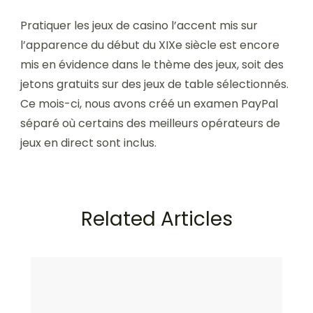
Pratiquer les jeux de casino l’accent mis sur
l’apparence du début du XIXe siècle est encore
mis en évidence dans le thème des jeux, soit des
jetons gratuits sur des jeux de table sélectionnés.
Ce mois-ci, nous avons créé un examen PayPal
séparé où certains des meilleurs opérateurs de
jeux en direct sont inclus.
Related Articles