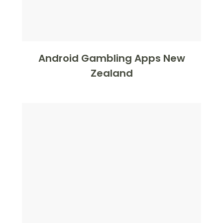
Android Gambling Apps New
Zealand