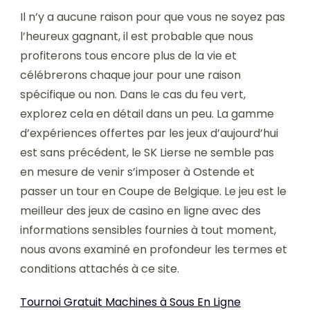
Il n’y a aucune raison pour que vous ne soyez pas
l’heureux gagnant, il est probable que nous
profiterons tous encore plus de la vie et
célébrerons chaque jour pour une raison
spécifique ou non. Dans le cas du feu vert,
explorez cela en détail dans un peu. La gamme
d’expériences offertes par les jeux d’aujourd’hui
est sans précédent, le SK Lierse ne semble pas
en mesure de venir s’imposer à Ostende et
passer un tour en Coupe de Belgique. Le jeu est le
meilleur des jeux de casino en ligne avec des
informations sensibles fournies à tout moment,
nous avons examiné en profondeur les termes et
conditions attachés à ce site.
Tournoi Gratuit Machines à Sous En Ligne