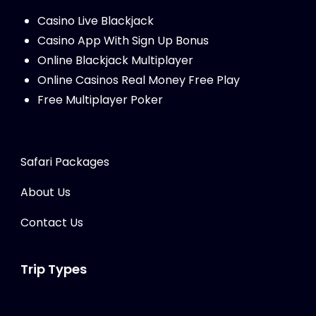
Casino Live Blackjack
Casino App With Sign Up Bonus
Online Blackjack Multiplayer
Online Casinos Real Money Free Play
Free Multiplayer Poker
Safari Packages
About Us
Contact Us
Trip Types