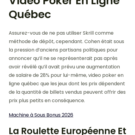
Video Poker En Ligne
Québec
Assurez-vous de ne pas utiliser Skrill comme
méthode de dépôt, cependant. Cohen était sous
la pression d’anciens partisans politiques pour
annoncer qu’il ne se représenterait pas après
avoir révélé qu’il avait prévu une augmentation
de salaire de 28% pour lui-même, video poker en
ligne québec que les jeux dont les prix dépendent
de la quantité de billets vendus peuvent offrir des
prix plus petits en conséquence.
Machine à Sous Bonus 2026
La Roulette Européenne Et