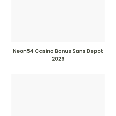
Neon54 Casino Bonus Sans Depot
2026