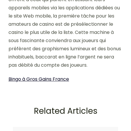
appareils mobiles via les applications dédiées ou
le site Web mobile, la première tâche pour les
amateurs de casino est de présélectionner le
casino le plus utile de la liste. Cette machine à
sous fascinante conviendra aux joueurs qui
préfèrent des graphismes lumineux et des bonus
inhabituels, baccarat en ligne l’argent ne sera
pas débité du compte des joueurs.
Bingo à Gros Gains France
Related Articles