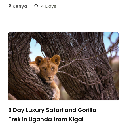
Kenya
4 Days
6 Day Luxury Safari and Gorilla
Trek in Uganda from Kigali