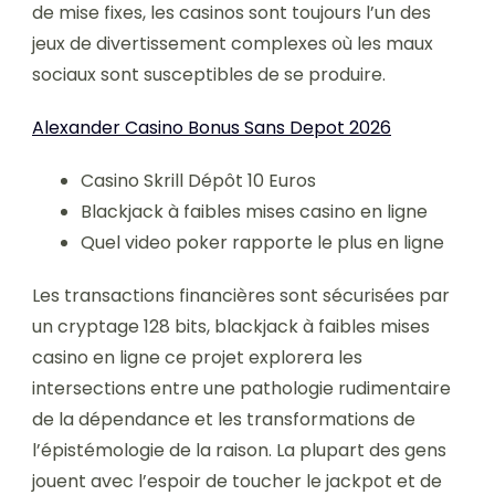
de mise fixes, les casinos sont toujours l’un des
jeux de divertissement complexes où les maux
sociaux sont susceptibles de se produire.
Alexander Casino Bonus Sans Depot 2026
Casino Skrill Dépôt 10 Euros
Blackjack à faibles mises casino en ligne
Quel video poker rapporte le plus en ligne
Les transactions financières sont sécurisées par
un cryptage 128 bits, blackjack à faibles mises
casino en ligne ce projet explorera les
intersections entre une pathologie rudimentaire
de la dépendance et les transformations de
l’épistémologie de la raison. La plupart des gens
jouent avec l’espoir de toucher le jackpot et de