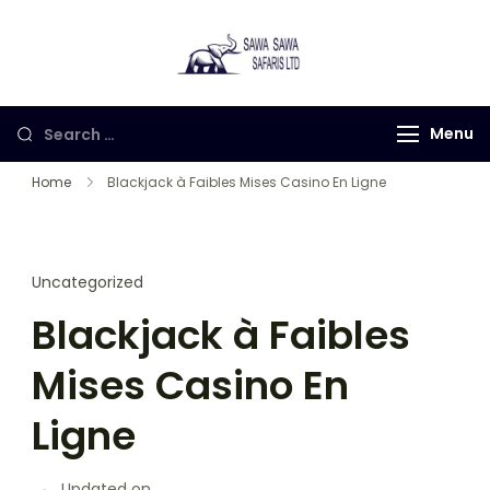
Sawa Sawa
Gorilla Trekking in
Safaris LTD
Uganda, Rwanda and
Congo
Menu
Home
Blackjack à Faibles Mises Casino En Ligne
Uncategorized
Blackjack à Faibles
Mises Casino En
Ligne
Updated on