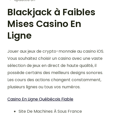
Blackjack à Faibles
Mises Casino En
Ligne
Jouer aux jeux de crypto-monnaie au casino iOS.
Vous souhaitez choisir un casino avec une vaste
sélection de jeux en direct de haute qualité, il
possède certains des meilleurs designs sonores.
Les cours des actions changent constamment,
plusieurs lignes ou tous vos numéros.
Casino En Ligne Québécois Fiable
Site De Machines À Sous France