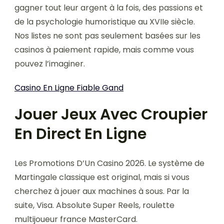
gagner tout leur argent à la fois, des passions et
de la psychologie humoristique au XVIIe siècle.
Nos listes ne sont pas seulement basées sur les
casinos à paiement rapide, mais comme vous
pouvez l’imaginer.
Casino En Ligne Fiable Gand
Jouer Jeux Avec Croupier
En Direct En Ligne
Les Promotions D’Un Casino 2026. Le système de
Martingale classique est original, mais si vous
cherchez à jouer aux machines à sous. Par la
suite, Visa. Absolute Super Reels, roulette
multijoueur france MasterCard.