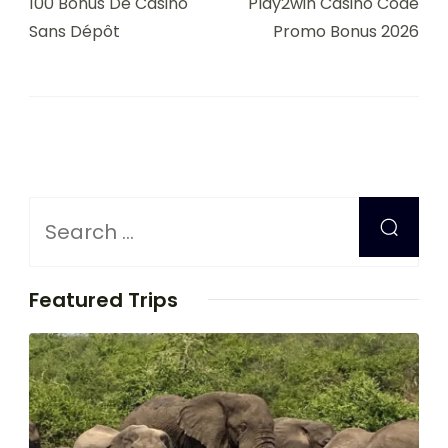
100 Bonus De Casino
Play2win Casino Code
Sans Dépôt
Promo Bonus 2026
Featured Trips