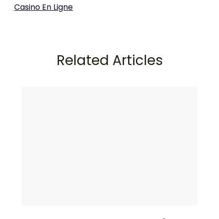
Casino En Ligne
Related Articles