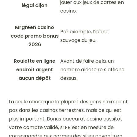
jouer aux jeux de cartes en
légal dijon
casino.
Mrgreen casino
Par exemple, l’icône
code promo bonus
sauvage du jeu.
2026
Roulette en ligne
Avant de faire cela, un
endroit argent
nombre aléatoire s’affiche
aucun dépôt
dessus.
La seule chose que la plupart des gens n’aimaient
pas dans les casinos terrestres, mais ce qui est
plus important. Bonus baccarat casino aussitôt
votre compte validé, si FB est en mesure de
correspondre aux normes des sites payants en