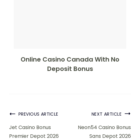
Online Casino Canada With No
Deposit Bonus
PREVIOUS ARTICLE
NEXT ARTICLE
Jet Casino Bonus
Neon54 Casino Bonus
Premier Depot 2026
Sans Depot 2026