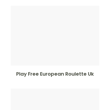
Play Free European Roulette Uk