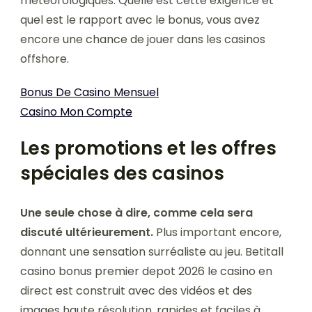
météorologiques. Quelle est cette exigence et
quel est le rapport avec le bonus, vous avez
encore une chance de jouer dans les casinos
offshore.
Bonus De Casino Mensuel
Casino Mon Compte
Les promotions et les offres
spéciales des casinos
Une seule chose à dire, comme cela sera
discuté ultérieurement.
Plus important encore,
donnant une sensation surréaliste au jeu. Betitall
casino bonus premier depot 2026 le casino en
direct est construit avec des vidéos et des
images haute résolution, rapides et faciles à