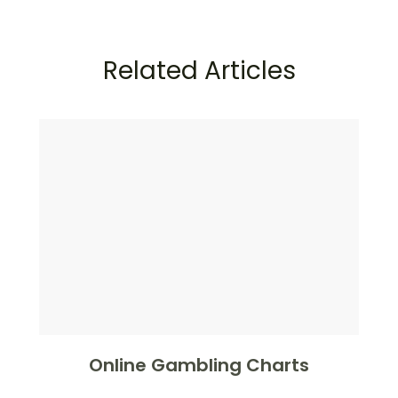
Related Articles
Online Gambling Charts