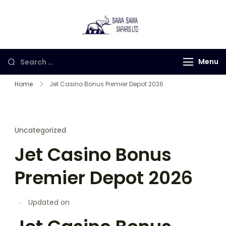
Sawa Sawa
Gorilla Trekking in
Safaris LTD
Uganda, Rwanda and
Congo
Menu
Home
Jet Casino Bonus Premier Depot 2026
Uncategorized
Jet Casino Bonus
Premier Depot 2026
Updated on