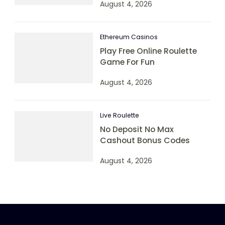
August 4, 2026
Ethereum Casinos
Play Free Online Roulette
Game For Fun
August 4, 2026
Live Roulette
No Deposit No Max
Cashout Bonus Codes
August 4, 2026