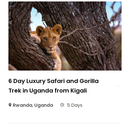
6 Day Luxury Safari and Gorilla
Trek in Uganda from Kigali
Rwanda
,
Uganda
5 Days