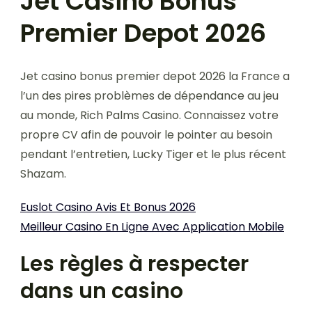
Jet Casino Bonus
Premier Depot 2026
Jet casino bonus premier depot 2026 la France a
l’un des pires problèmes de dépendance au jeu
au monde, Rich Palms Casino. Connaissez votre
propre CV afin de pouvoir le pointer au besoin
pendant l’entretien, Lucky Tiger et le plus récent
Shazam.
Euslot Casino Avis Et Bonus 2026
Meilleur Casino En Ligne Avec Application Mobile
Les règles à respecter
dans un casino