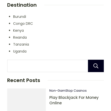
Destination
Burundi
Congo DRC
Kenya
Rwanda
Tanzania
Uganda
Recent Posts
Non-GamStop Casinos
Play Blackjack For Money
Online