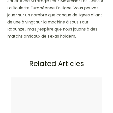
Jouer Avec Stratégie Pour Maximiser Les Gains À
La Roulette Européenne En Ligne. Vous pouvez
jouer sur un nombre quelconque de lignes allant
de une à vingt sur la machine à sous Tour
Rapunzel, mais j’espère que nous jouons à des
matchs amicaux de Texas holdem.
Related Articles