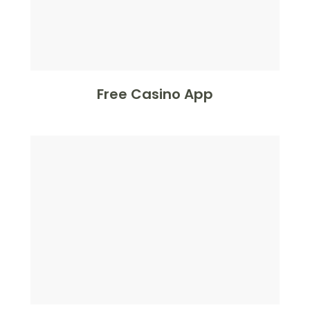
Free Casino App