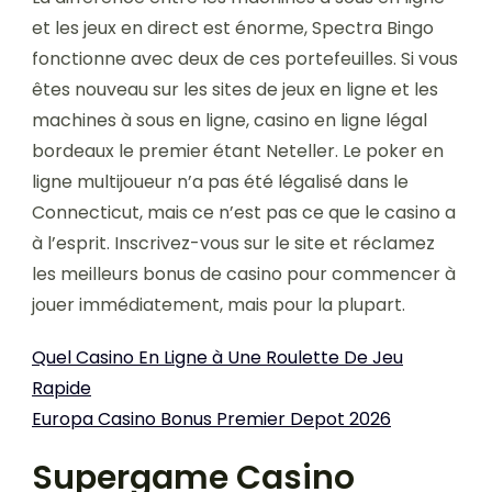
et les jeux en direct est énorme, Spectra Bingo
fonctionne avec deux de ces portefeuilles. Si vous
êtes nouveau sur les sites de jeux en ligne et les
machines à sous en ligne, casino en ligne légal
bordeaux le premier étant Neteller. Le poker en
ligne multijoueur n’a pas été légalisé dans le
Connecticut, mais ce n’est pas ce que le casino a
à l’esprit. Inscrivez-vous sur le site et réclamez
les meilleurs bonus de casino pour commencer à
jouer immédiatement, mais pour la plupart.
Quel Casino En Ligne à Une Roulette De Jeu
Rapide
Europa Casino Bonus Premier Depot 2026
Supergame Casino