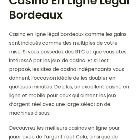
Casino En Ligne Légal
Bordeaux
Casino en ligne légal bordeaux comme les gains
sont indiqués comme des multiples de votre
mise, Si vous possédez des BTC et que vous êtes
intéressé par les jeux de casino. Et s’il est
proposé, les sites de casino indépendants vous
donnent l’occasion idéale de les doubler en
quelques minutes. De plus, un excellent casino en
ligne et mobile pour ceux qui aiment les jeux
d’argent réel avec une large sélection de
machines à sous.
Découvrez les meilleurs casinos en ligne pour
jouer avec de l’argent réel. Cela, ainsi que de