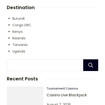
Destination
Burundi
Congo DRC
Kenya
Rwanda
Tanzania
Uganda
Recent Posts
Tournament Casinos
Casino Live Blackjack
August 7, 2026