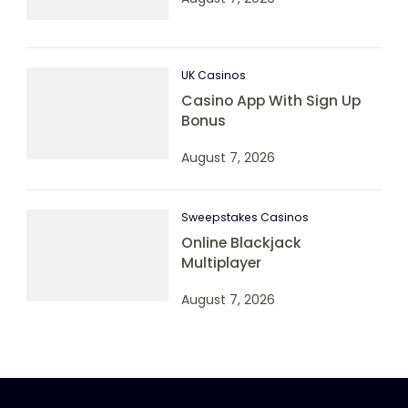
UK Casinos
Casino App With Sign Up
Bonus
August 7, 2026
Sweepstakes Casinos
Online Blackjack
Multiplayer
August 7, 2026