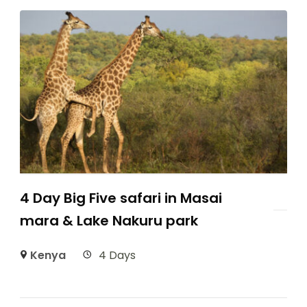
4 Day Big Five safari in Masai
mara & Lake Nakuru park
Kenya
4 Days