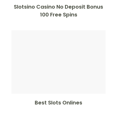
Slotsino Casino No Deposit Bonus
100 Free Spins
Best Slots Onlines