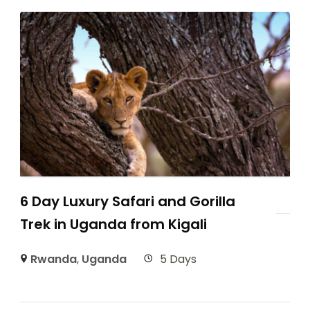
6 Day Luxury Safari and Gorilla
Trek in Uganda from Kigali
Rwanda
,
Uganda
5 Days