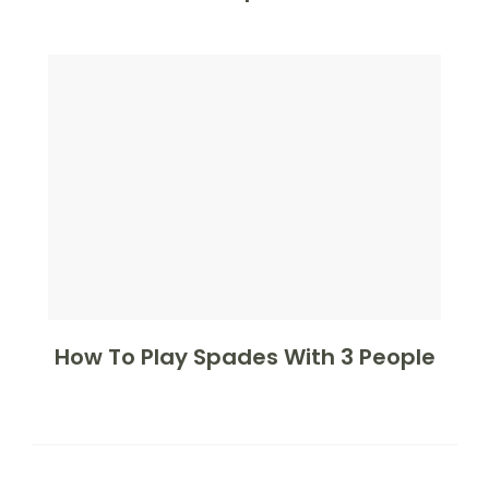
How To Play Spades With 3 People