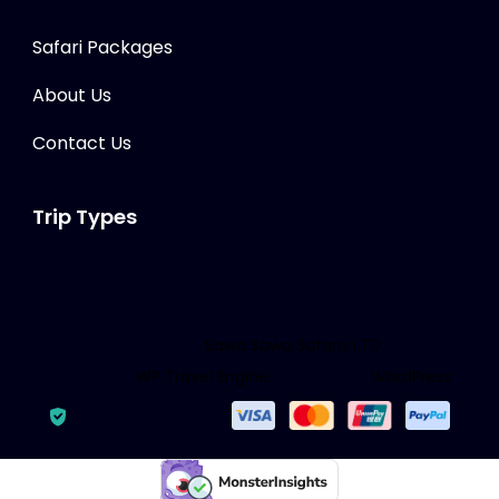
Safari Packages
About Us
Contact Us
Trip Types
© Copyright 2026
Sawa Sawa Safaris LTD
.
Travel
Monster by
WP Travel Engine.
Powered by
WordPress
.
Secured Payment: