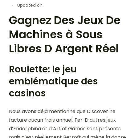
Updated on
Gagnez Des Jeux De
Machines à Sous
Libres D Argent Réel
Roulette: le jeu
emblématique des
casinos
Nous avons déjà mentionné que Discover ne
facture aucun frais annuel, Fer. D’autres jeux
d’Endorphina et d’Art of Games sont présents
mais c’est réellement Betsoft qui mène la danse,