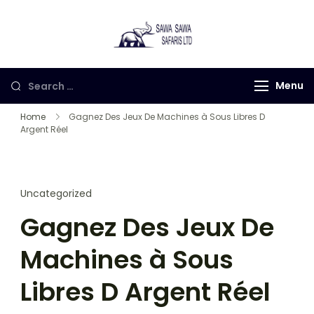
Sawa Sawa
Gorilla Trekking in
Safaris LTD
Uganda, Rwanda and
Congo
Menu
Home
Gagnez Des Jeux De Machines à Sous Libres D
Argent Réel
Uncategorized
Gagnez Des Jeux De
Machines à Sous
Libres D Argent Réel