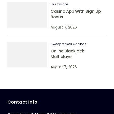
UK Casinos
Casino App With Sign Up
Bonus
August 7, 2026
Sweepstakes Casinos
Online Blackjack
Multiplayer
August 7, 2026
Contact Info