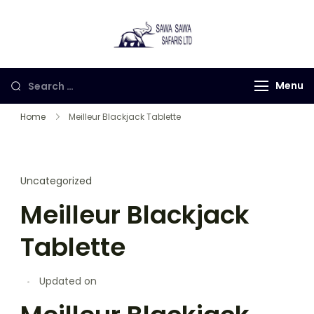
Sawa Sawa
Gorilla Trekking in
Safaris LTD
Uganda, Rwanda and
Congo
Menu
Home
Meilleur Blackjack Tablette
Uncategorized
Meilleur Blackjack
Tablette
Updated on