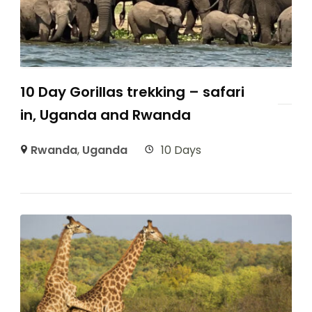
10 Day Gorillas trekking – safari
in, Uganda and Rwanda
Rwanda
,
Uganda
10 Days