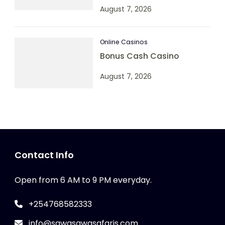
August 7, 2026
Online Casinos
Bonus Cash Casino
August 7, 2026
Contact Info
Open from 6 AM to 9 PM everyday.
+254768582333
info@sawasawasafaris.com