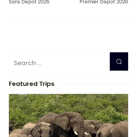
Sans Depot 2026
Premier Depot 2026
Featured Trips