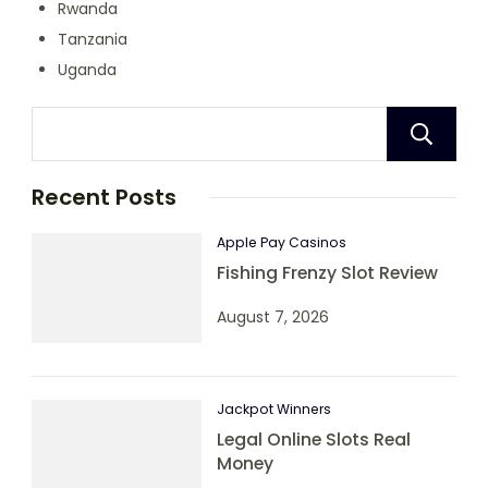
Rwanda
Tanzania
Uganda
Recent Posts
Apple Pay Casinos
Fishing Frenzy Slot Review
August 7, 2026
Jackpot Winners
Legal Online Slots Real
Money