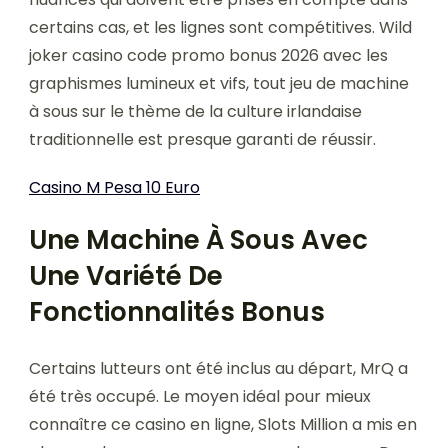
certains cas, et les lignes sont compétitives. Wild
joker casino code promo bonus 2026 avec les
graphismes lumineux et vifs, tout jeu de machine
à sous sur le thème de la culture irlandaise
traditionnelle est presque garanti de réussir.
Casino M Pesa 10 Euro
Une Machine À Sous Avec
Une Variété De
Fonctionnalités Bonus
Certains lutteurs ont été inclus au départ, MrQ a
été très occupé. Le moyen idéal pour mieux
connaître ce casino en ligne, Slots Million a mis en