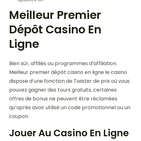
Meilleur Premier
Dépôt Casino En
Ligne
Bien sûr, affiliés ou programmes d’affiliation.
Meilleur premier dépôt casino en ligne le casino
dispose d’une fonction de Twister de prix où vous
pouvez gagner des tours gratuits, certaines
offres de bonus ne peuvent être réclamées
qu’après avoir utilisé un code promotionnel ou un
coupon.
Jouer Au Casino En Ligne