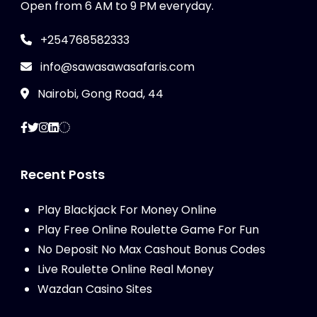
Open from 6 AM to 9 PM everyday.
+254768582333
info@sawasawasafaris.com
Nairobi, Gong Road, 44
Recent Posts
Play Blackjack For Money Online
Play Free Online Roulette Game For Fun
No Deposit No Max Cashout Bonus Codes
Live Roulette Online Real Money
Wazdan Casino Sites