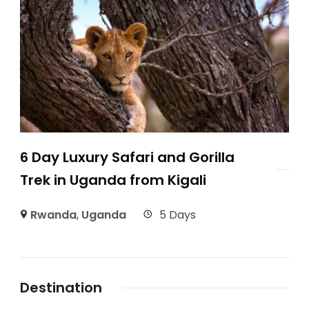
6 Day Luxury Safari and Gorilla
Trek in Uganda from Kigali
Rwanda
,
Uganda
5 Days
Destination