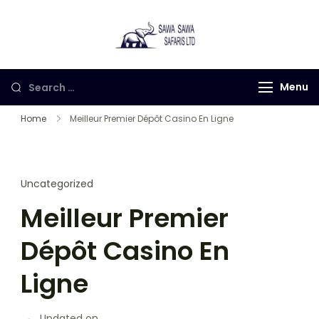
Sawa Sawa
Gorilla Trekking in
Safaris LTD
Uganda, Rwanda and
Congo
Menu
Home
Meilleur Premier Dépôt Casino En Ligne
Uncategorized
Meilleur Premier
Dépôt Casino En
Ligne
Updated on